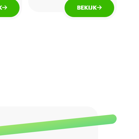
melkchocolade met een
K
BEKIJK
knapperige en luchtige
vulling.