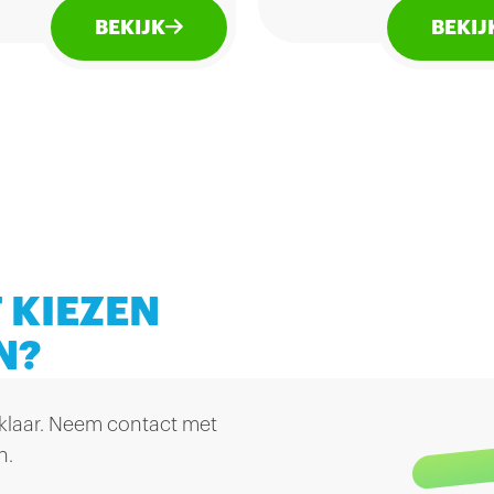
uld met
BEKIJK
BEKIJ
kchocolade
 KIEZEN
N?
 klaar. Neem contact met
n.