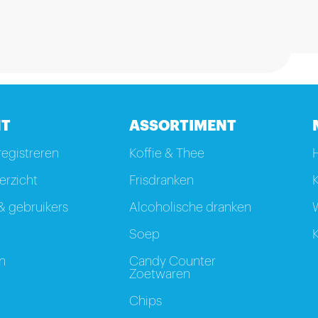
T
ASSORTIMENT
registreren
Koffie & Thee
rzicht
Frisdranken
K
 gebruikers
Alcoholische dranken
W
Soep
K
n
Candy Counter
Zoetwaren
Chips