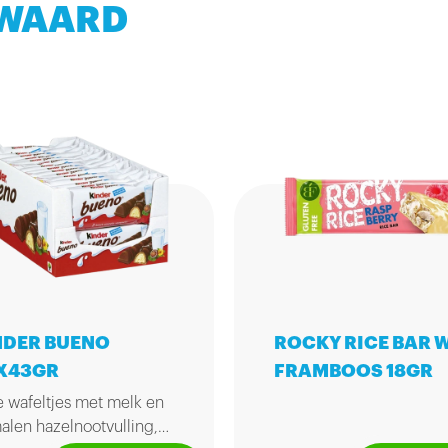
 WAARD
NDER BUENO
ROCKY RICE BAR 
X43GR
FRAMBOOS 18GR
e wafeltjes met melk en
len hazelnootvulling,