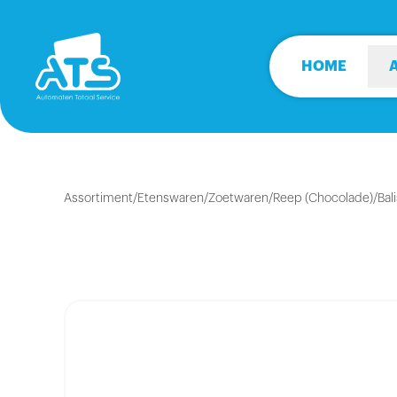
HOME
Assortiment
/
Etenswaren
/
Zoetwaren
/
Reep (Chocolade)
/
Bal