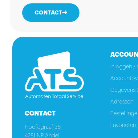
CONTACT
ACCOUN
Inloggen / 
Accountove
Gegevens &
Adressen
CONTACT
Bestellinge
Favorieten
Hoofdgraaf 38
4281 NP Andel