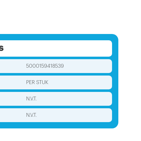
S
5000159418539
PER STUK
N.V.T.
N.V.T.