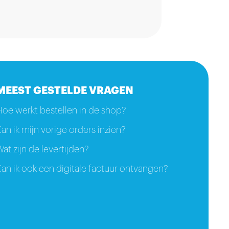
MEEST GESTELDE VRAGEN
Hoe werkt bestellen in de shop?
an ik mijn vorige orders inzien?
at zijn de levertijden?
an ik ook een digitale factuur ontvangen?