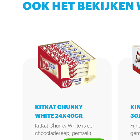
OOK HET BEKIJKEN
KI
KITKAT CHUNKY
30
WHITE 24X40GR
Fijn
KitKat Chunky White is een
gema
chocoladereep, gemaakt