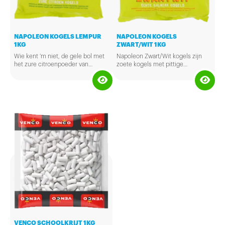
NAPOLEON KOGELS LEMPUR
NAPOLEON KOGELS
1KG
ZWART/WIT 1KG
Wie kent ‘m niet, de gele bol met
Napoleon Zwart/Wit kogels zijn
het zure citroenpoeder van
zoete kogels met pittige
binnen. Deze zure citroenkogels
salmiakkick van binnen.
bestaan al 100 jaar en zijn al die
jaren nauwelijks veranderd. Een
echte klassieker dus!
VENCO SCHOOLKRIJT 1KG