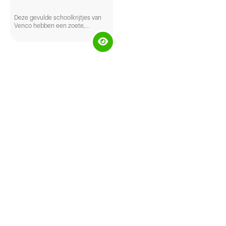
Deze gevulde schoolkrijtjes van
Venco hebben een zoete,
knapperige mint buitenkant met
een zachte anijsvulling. Geniet
volop van deze heerlijke én
originele schoolkrijtjes met
verrassende ‘bite’!