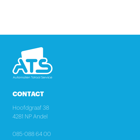
CONTACT
Hoofdgraaf 38
4281 NP Andel
085-088 64 00