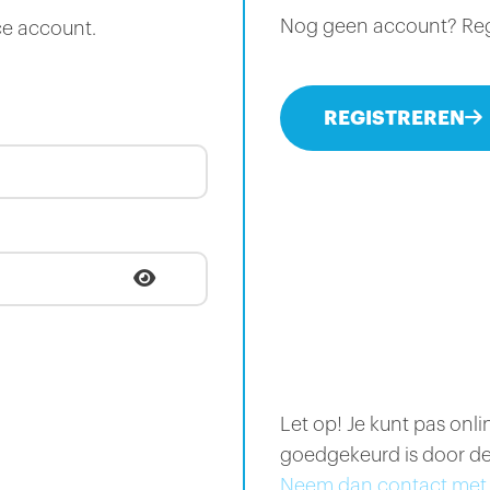
Nog geen account? Regis
ce account.
REGISTREREN
Let op! Je kunt pas onl
goedgekeurd is door de
Neem dan contact met 