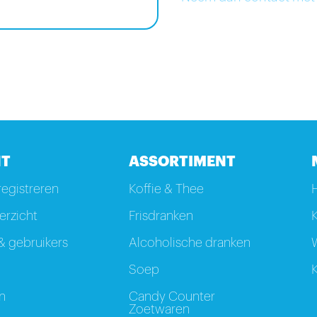
T
ASSORTIMENT
registreren
Koffie & Thee
rzicht
Frisdranken
K
 gebruikers
Alcoholische dranken
W
Soep
K
n
Candy Counter
Zoetwaren