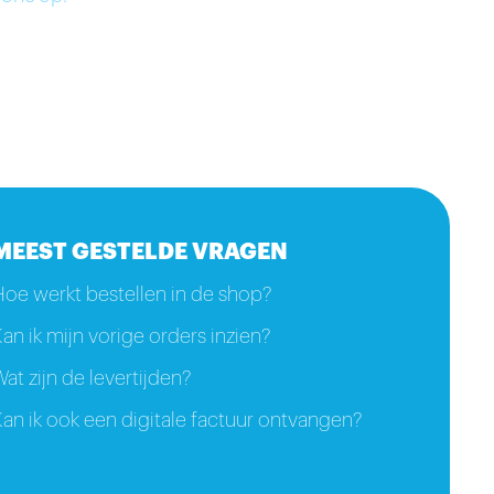
MEEST GESTELDE VRAGEN
Hoe werkt bestellen in de shop?
an ik mijn vorige orders inzien?
at zijn de levertijden?
an ik ook een digitale factuur ontvangen?