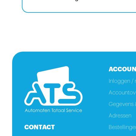
ACCOUN
Inloggen / 
Accountove
Gegevens &
Adressen
CONTACT
Bestellinge