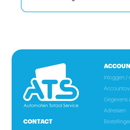
ACCOUN
Inloggen / 
Accountove
Gegevens &
Adressen
CONTACT
Bestellinge