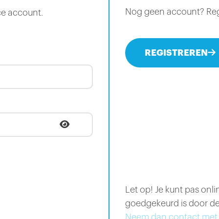
Nog geen account? Regis
ce account.
REGISTREREN
Let op! Je kunt pas onl
goedgekeurd is door de
Neem dan contact met 