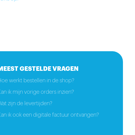
MEEST GESTELDE VRAGEN
Hoe werkt bestellen in de shop?
an ik mijn vorige orders inzien?
at zijn de levertijden?
an ik ook een digitale factuur ontvangen?