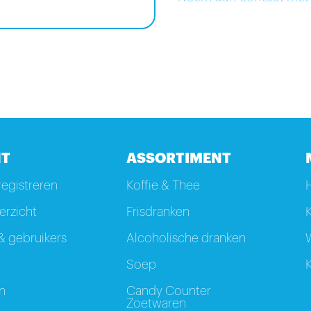
T
ASSORTIMENT
registreren
Koffie & Thee
rzicht
Frisdranken
K
 gebruikers
Alcoholische dranken
W
Soep
K
n
Candy Counter
Zoetwaren