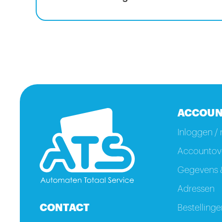
ACCOUN
Inloggen / 
Accountove
Gegevens &
Adressen
CONTACT
Bestellinge