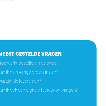
MEEST GESTELDE VRAGEN
Hoe werkt bestellen in de shop?
an ik mijn vorige orders inzien?
at zijn de levertijden?
an ik ook een digitale factuur ontvangen?