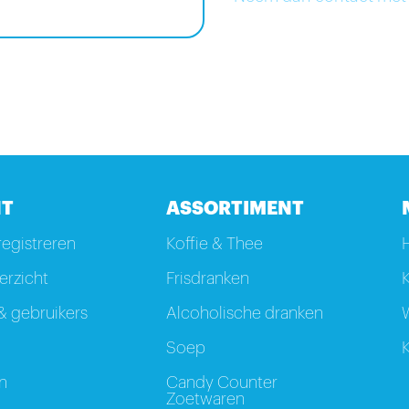
T
ASSORTIMENT
registreren
Koffie & Thee
rzicht
Frisdranken
K
 gebruikers
Alcoholische dranken
W
Soep
K
n
Candy Counter
Zoetwaren