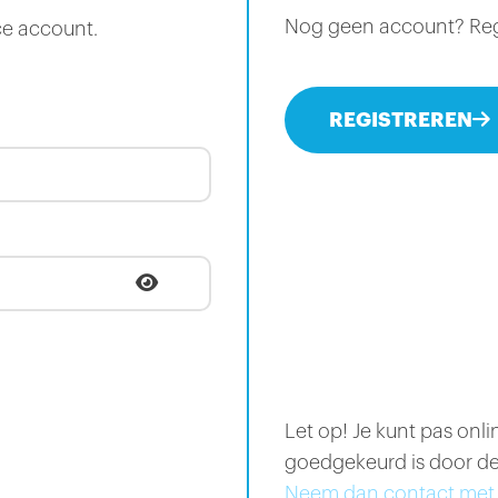
Nog geen account? Regis
ce account.
REGISTREREN
Let op! Je kunt pas onl
goedgekeurd is door de
Neem dan contact met 