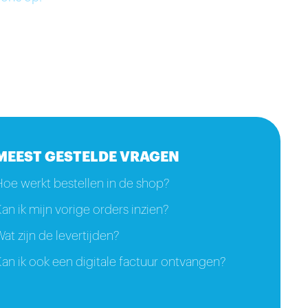
MEEST GESTELDE VRAGEN
Hoe werkt bestellen in de shop?
an ik mijn vorige orders inzien?
at zijn de levertijden?
an ik ook een digitale factuur ontvangen?