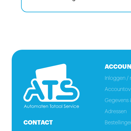
ACCOUN
Inloggen / 
Accountove
Gegevens &
Adressen
CONTACT
Bestellinge