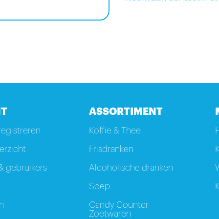
T
ASSORTIMENT
registreren
Koffie & Thee
rzicht
Frisdranken
K
 gebruikers
Alcoholische dranken
W
Soep
K
n
Candy Counter
Zoetwaren