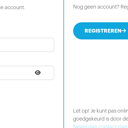
Nog geen account? Regis
ce account.
REGISTREREN
Let op! Je kunt pas onl
goedgekeurd is door de
Neem dan contact met 