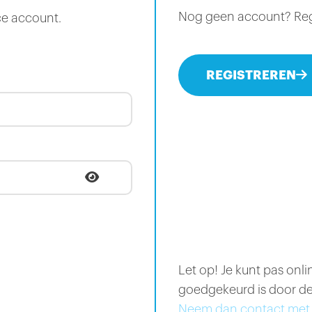
Nog geen account? Regis
ce account.
REGISTREREN
Let op! Je kunt pas onl
goedgekeurd is door de
Neem dan contact met 