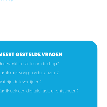
MEEST GESTELDE VRAGEN
Hoe werkt bestellen in de shop?
an ik mijn vorige orders inzien?
at zijn de levertijden?
an ik ook een digitale factuur ontvangen?