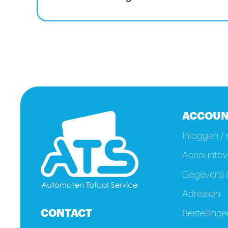
ACCOUN
Inloggen / 
Accountove
Gegevens &
Adressen
CONTACT
Bestellinge