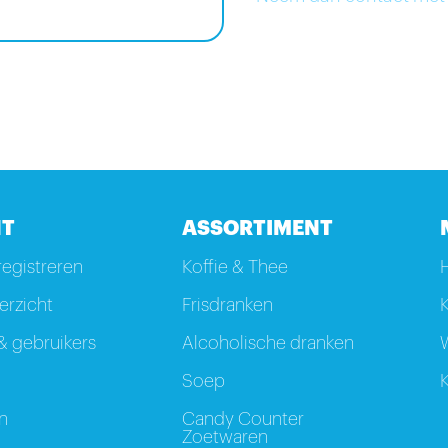
T
ASSORTIMENT
registreren
Koffie & Thee
rzicht
Frisdranken
K
 gebruikers
Alcoholische dranken
W
Soep
K
n
Candy Counter
Zoetwaren