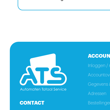
ACCOUN
Inloggen / 
Accountove
Gegevens &
Adressen
CONTACT
Bestellinge