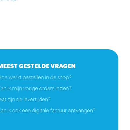
MEEST GESTELDE VRAGEN
Hoe werkt bestellen in de shop?
an ik mijn vorige orders inzien?
at zijn de levertijden?
an ik ook een digitale factuur ontvangen?