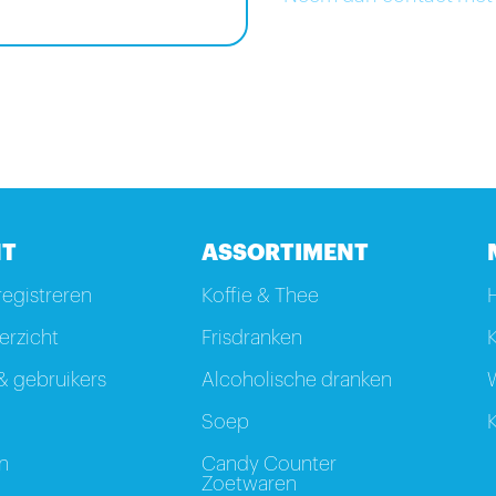
T
ASSORTIMENT
registreren
Koffie & Thee
rzicht
Frisdranken
K
 gebruikers
Alcoholische dranken
W
Soep
K
n
Candy Counter
Zoetwaren