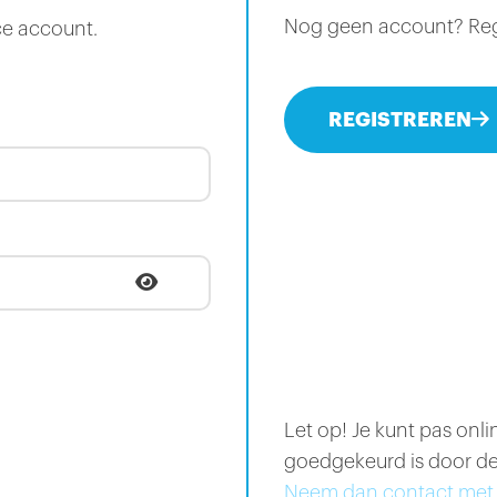
Nog geen account? Regis
ce account.
REGISTREREN
Let op! Je kunt pas onl
goedgekeurd is door de
Neem dan contact met 