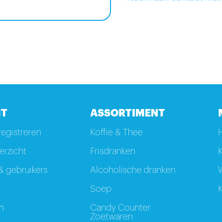
T
ASSORTIMENT
registreren
Koffie & Thee
rzicht
Frisdranken
K
 gebruikers
Alcoholische dranken
W
Soep
K
n
Candy Counter
Zoetwaren