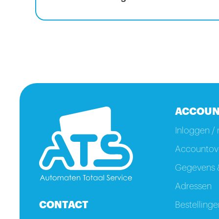
ACCOUN
Inloggen / 
Accountove
Gegevens &
Adressen
CONTACT
Bestellinge