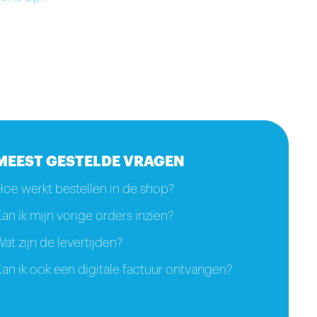
MEEST GESTELDE VRAGEN
Hoe werkt bestellen in de shop?
an ik mijn vorige orders inzien?
at zijn de levertijden?
an ik ook een digitale factuur ontvangen?