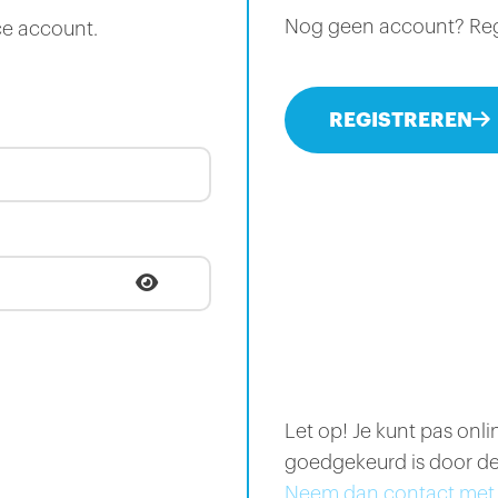
Nog geen account? Regis
ce account.
REGISTREREN
Let op! Je kunt pas onl
goedgekeurd is door de
Neem dan contact met 