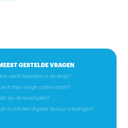
MEEST GESTELDE VRAGEN
Hoe werkt bestellen in de shop?
an ik mijn vorige orders inzien?
at zijn de levertijden?
an ik ook een digitale factuur ontvangen?