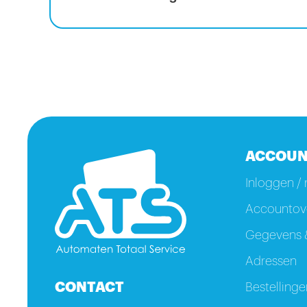
ACCOUN
Inloggen / 
Accountove
Gegevens &
Adressen
CONTACT
Bestellinge