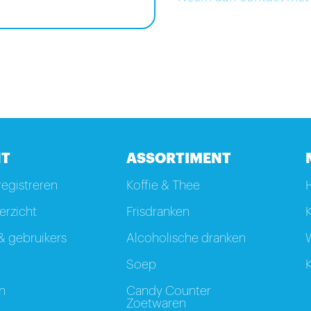
T
ASSORTIMENT
registreren
Koffie & Thee
rzicht
Frisdranken
K
 gebruikers
Alcoholische dranken
W
Soep
K
n
Candy Counter
Zoetwaren