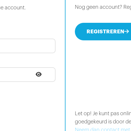
Nog geen account? Regis
ce account.
REGISTREREN
Let op! Je kunt pas onl
goedgekeurd is door de
Neem dan contact met 